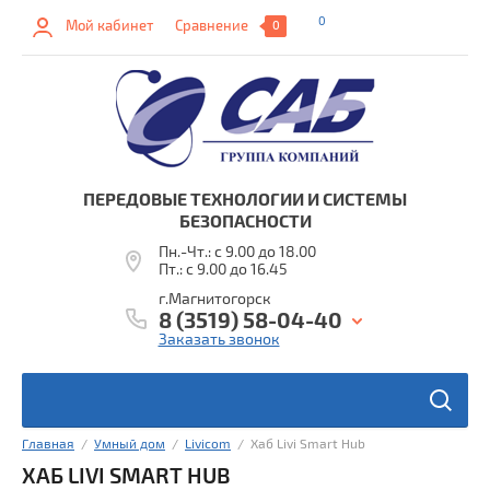
0
Мой кабинет
Сравнение
0
ПЕРЕДОВЫЕ ТЕХНОЛОГИИ И СИСТЕМЫ
БЕЗОПАСНОСТИ
Пн.-Чт.: с 9.00 до 18.00
Пт.: с 9.00 до 16.45
г.Магнитогорск
8 (3519) 58-04-40
Заказать звонок
ы
Главная
  /  
Умный дом
  /  
Livicom
  /  Хаб Livi Smart Hub
в
ХАБ LIVI SMART HUB