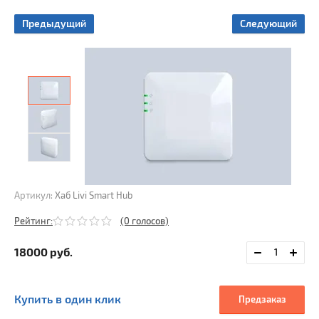
ые
ы
Предыдущий
Следующий
ы
Артикул:
Хаб Livi Smart Hub
Рейтинг:
(0 голосов)
18000
руб.
Купить в один клик
Предзаказ