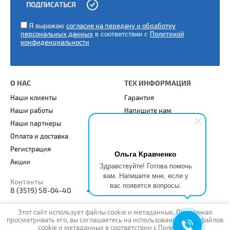
ПОДПИСАТЬСЯ
ы
Я выражаю
согласие на передачу и обработку
персональных данных
в соответствии с
Политикой
конфиденциальности
О НАС
ТЕХ ИНФОРМАЦИЯ
Наши клиенты
Гарантия
Наши работы
Напишите нам
Наши партнеры
Карта сайта
Оплата и доставка
Статьи
Регистрация
Ольга Кравченко
Акции
Здравствуйте! Готова помочь
вам. Напишите мне, если у
Контакты
вас появятся вопросы.
8 (3519) 58-04-40
+7 (904) 948-88-65
Этот сайт использует файлы cookie и метаданные. Продолжая
просматривать его, вы соглашаетесь на использование нами файлов
cookie и метаданных в соответствии с
Политикой