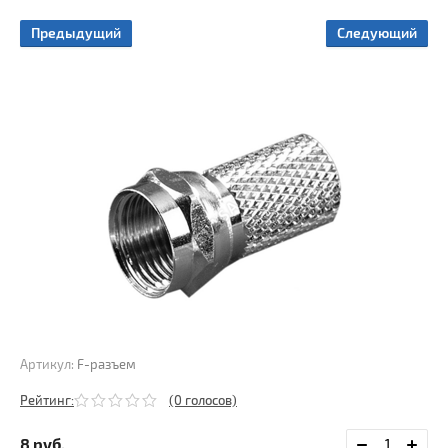
ые
ы
Предыдущий
Следующий
ы
Артикул:
F-разъем
Рейтинг:
(0 голосов)
8
руб.