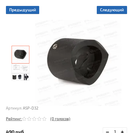
ые
ы
Предыдущий
Следующий
ы
Артикул:
ASP-D32
Рейтинг:
(0 голосов)
490
руб.