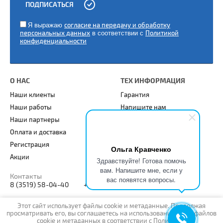
ПОДПИСАТЬСЯ
ы
Я выражаю
согласие на передачу и обработку
персональных данных
в соответствии с
Политикой
конфиденциальности
О НАС
ТЕХ ИНФОРМАЦИЯ
Наши клиенты
Гарантия
Наши работы
Напишите нам
Наши партнеры
Карта сайта
Оплата и доставка
Статьи
Регистрация
Ольга Кравченко
Акции
Здравствуйте! Готова помочь
вам. Напишите мне, если у
Контакты
вас появятся вопросы.
8 (3519) 58-04-40
+7 (904) 948-88-65
Этот сайт использует файлы cookie и метаданные. Продолжая
просматривать его, вы соглашаетесь на использование нами файлов
cookie и метаданных в соответствии с
Политикой