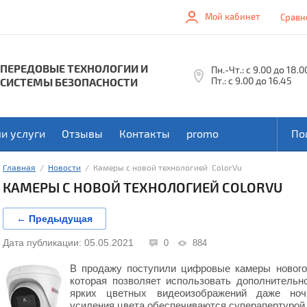
Мой кабинет
Сравн
ПЕРЕДОВЫЕ ТЕХНОЛОГИИ И
Пн.-Чт.: с 9.00 до 18.0
Пт.: с 9.00 до 16.45
СИСТЕМЫ БЕЗОПАСНОСТИ
и услуги
Отзывы
Контакты
promo
Главная
  /  
Новости
  /  Камеры с новой технологией  ColorVu
КАМЕРЫ С НОВОЙ ТЕХНОЛОГИЕЙ COLORVU
← Предыдущая
Дата публикации: 05.05.2021
0
884
В продажу поступили цифровые камеры нового 
которая позволяет использовать дополнительн
ярких цветных видеоизображений даже ночь
усиления цвета обеспечиваются суперапертурой